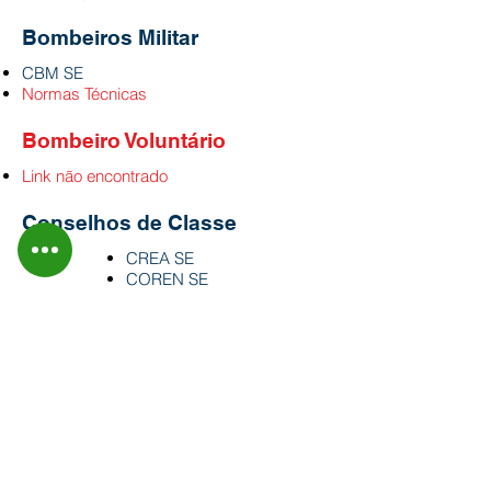
Bombeiros Militar
CBM SE
Normas Técnicas
Bombeiro Voluntário
Link não encontrado
Conselhos de Classe
CREA SE
COREN SE
SAMU
SAMU - Sergipe
Sindicatos
Técnico de Segurança do Trabalho SE
Bombeiros Civis do SE
CNPJ:
12.133.247
/0001-65