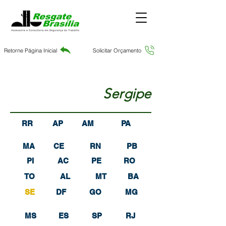
Retorne Página Inicial
Solicitar Orçamento
Sergipe
RR
AP
AM
PA
MA
CE
RN
PB
PI
AC
PE
RO
TO
AL
MT
BA
SE
DF
GO
MG
MS
ES
SP
RJ