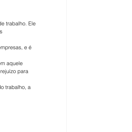
 trabalho. Ele 
s 
empresas, e é 
em aquele 
ejuízo para 
o trabalho, a 
 