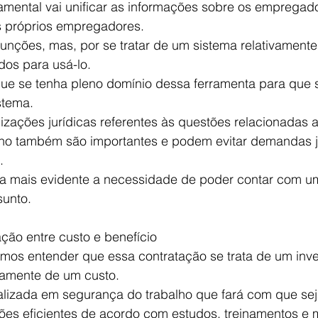
amental vai unificar as informações sobre os empregado
s próprios empregadores.
funções, mas, por se tratar de um sistema relativament
dos para usá-lo.
ue se tenha pleno domínio dessa ferramenta para que se
stema.
izações jurídicas referentes às questões relacionadas 
ho também são importantes e podem evitar demandas ju
.
da mais evidente a necessidade de poder contar com 
sunto.
ação entre custo e benefício
mos entender que essa contratação se trata de um inve
riamente de um custo.
lizada em segurança do trabalho que fará com que se
ões eficientes de acordo com estudos, treinamentos e 