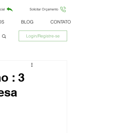
cial
Solicitar Orçamento
OS
BLOG
CONTATO
Login/Registre-se
o : 3
esa