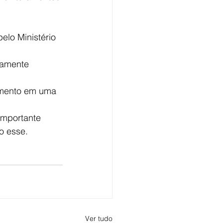
elo Ministério 
tamente 
timento em uma 
importante 
o esse.
Ver tudo