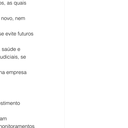
s, as quais 
e novo, nem 
 evite futuros 
a saúde e 
diciais, se 
uma empresa 
stimento 
jam 
monitoramentos 