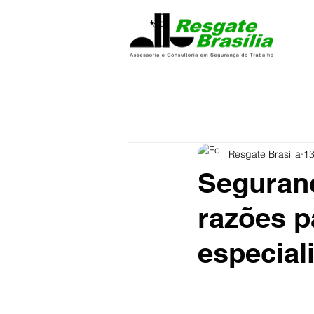
Resgate Brasília
13
Seguranç
razões p
especial