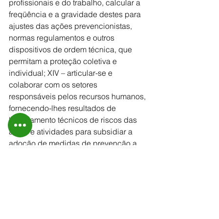
profissionais e do trabalho, calcular a 
freqüência e a gravidade destes para 
ajustes das ações prevencionistas, 
normas regulamentos e outros 
dispositivos de ordem técnica, que 
permitam a proteção coletiva e 
individual; XIV – articular-se e 
colaborar com os setores 
responsáveis pelos recursos humanos, 
fornecendo-lhes resultados de 
levantamento técnicos de riscos das 
áreas e atividades para subsidiar a 
adoção de medidas de prevenção a 
nível de pessoal; XV – informar os 
trabalhadores e o empregador sobre 
as atividades insalubre, perigosas e 
penosas existentes na empresa, seus 
riscos específicos, bem como as 
medidas e alternativas de eliminação 